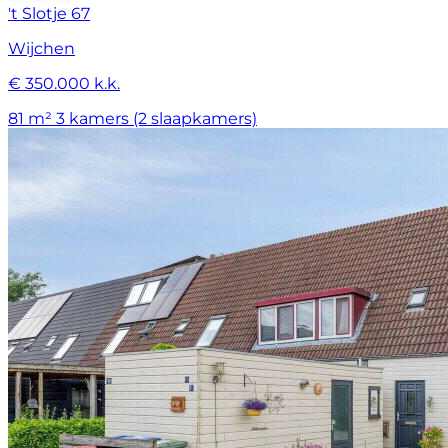
't Slotje 67
Wijchen
€ 350.000 k.k.
81 m²
3 kamers (2 slaapkamers)