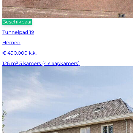
Beschikbaar
Tunnelpad 19
Hernen
€ 490.000 k.k.
126 m²
5 kamers (4 slaapkamers)