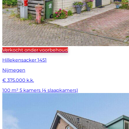
Verkocht onder voorbehoud
Hillekensacker 1451
Nijmegen
€ 375.000 k.k.
100 m²
5 kamers (4 slaapkamers)