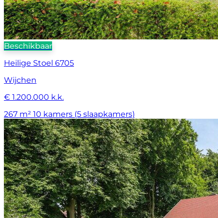
Beschikbaar
Heilige Stoel 6705
Wijchen
€ 1.200.000 k.k.
267 m²
10 kamers (5 slaapkamers)