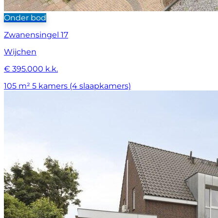
Onder bod
Zwanensingel 17
Wijchen
€ 395.000 k.k.
105 m²
5 kamers (4 slaapkamers)