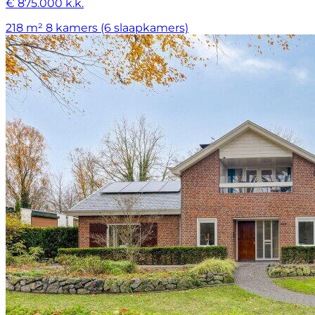
€ 875.000 k.k.
218 m²
8 kamers (6 slaapkamers)