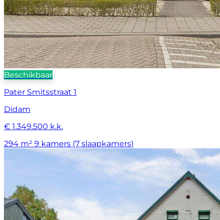
Beschikbaar
Pater Smitsstraat 1
Didam
€ 1.349.500 k.k.
294 m²
9 kamers (7 slaapkamers)