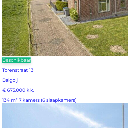
Beschikbaar
Torenstraat 13
Balgoij
€ 675.000 k.k.
134 m²
7 kamers (6 slaapkamers)