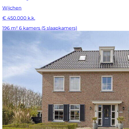
Wijchen
€ 450.000 k.k.
196 m²
6 kamers (5 slaapkamers)